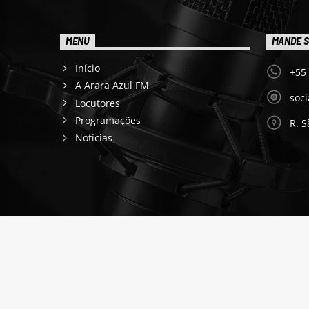
MENU
MANDE S
Início
+55
A Arara Azul FM
soc
Locutores
Programações
R. S
Notícias
Fundação Educacional e Cultural Nativa © 2013 