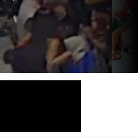
itar foi
ndo os