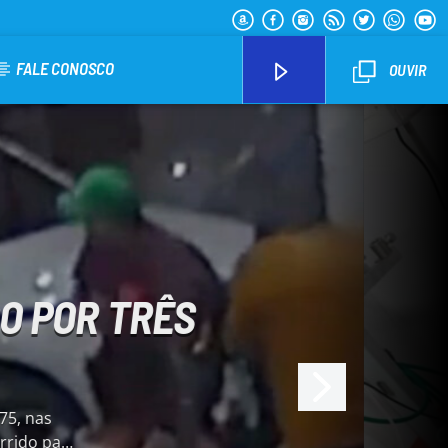
FALE CONOSCO
OUVIR
Arara Azul FM
O POR TRÊS
5, nas
rrido para