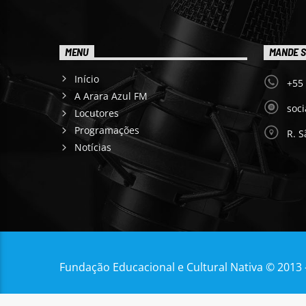
MENU
MANDE S
Início
+55
A Arara Azul FM
soc
Locutores
Programações
R. S
Notícias
Fundação Educacional e Cultural Nativa © 2013 