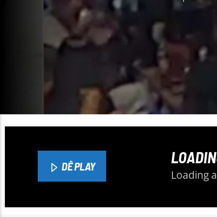
a Unida
acion
LOADIN
DÊ PLAY
Loading ar