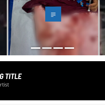
de de Pronto Atendimento (UPA). A guarnição da Polícia Mil
ada após relatos de disparos de arma de fogo no local. Qua
policiais chegaram, foram informados por testemunhas […]
G TITLE
tist