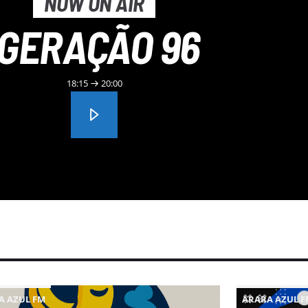
NOW ON AIR
GERAÇÃO 96
18:15
20:00
A AZUL FM
ARARA AZUL F