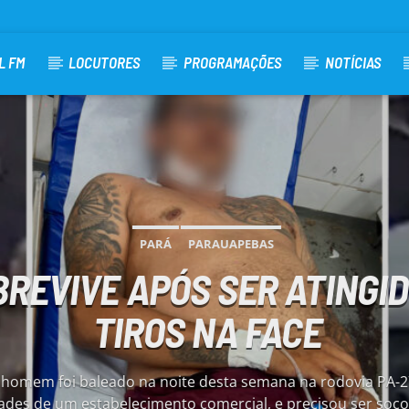
L FM
LOCUTORES
PROGRAMAÇÕES
NOTÍCIAS
PARÁ
PARAUAPEBAS
REVIVE APÓS SER ATINGID
TIROS NA FACE
mem foi baleado na noite desta semana na rodovia PA-27
des de um estabelecimento comercial, e precisou ser soco