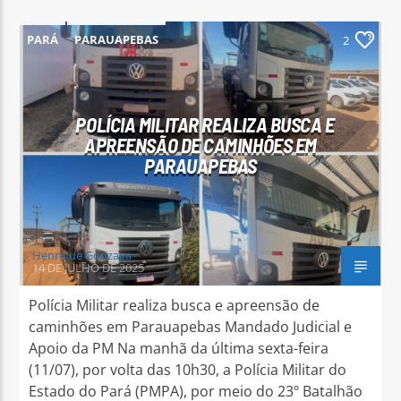
PARÁ
PARAUAPEBAS
2
POLÍCIA MILITAR REALIZA BUSCA E
Arara Azul FM
APREENSÃO DE CAMINHÕES EM
PARAUAPEBAS
Henrique Gonzaga
14 DE JULHO DE 2025
Polícia Militar realiza busca e apreensão de
caminhões em Parauapebas Mandado Judicial e
Apoio da PM Na manhã da última sexta-feira
(11/07), por volta das 10h30, a Polícia Militar do
Estado do Pará (PMPA), por meio do 23º Batalhão