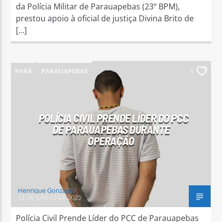
da Polícia Militar de Parauapebas (23º BPM),
prestou apoio à oficial de justiça Divina Brito de
[…]
PARÁ
PARAUAPEBAS
1
POLÍCIA CIVIL PRENDE LÍDER DO PCC
DE PARAUAPEBAS DURANTE
OPERAÇÃO
Henrique Gonzaga
12 DE JUNHO DE 2025
Polícia Civil Prende Líder do PCC de Parauapebas