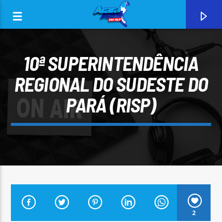
10ª SUPERINTENDÊNCIA
REGIONAL DO SUDESTE DO
PARÁ (RISP)
0:00
CURRENT TRACK
ARARA AZUL FM 96,9
2