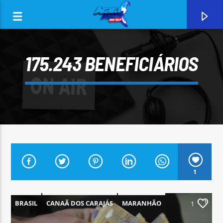
175.243 BENEFICIÁRIOS
0:00
1
CURRENT TRACK
ARARA AZUL FM 96,9
BRASIL
CANAÃ DOS CARAJÁS
MARANHÃO
1
PARÁ
PARAUAPEBAS