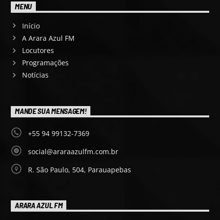
MENU
Início
A Arara Azul FM
Locutores
Programações
Notícias
MANDE SUA MENSAGEM!
+55 94 99132-7369
social@araraazulfm.com.br
R. São Paulo, 504, Parauapebas
ARARA AZUL FM