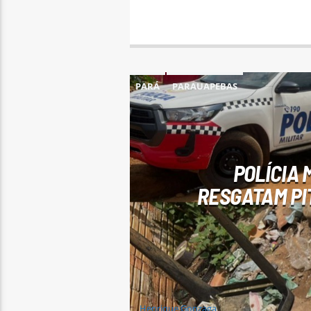
PARÁ
PARAUAPEBAS
POLÍCIA 
RESGATAM PI
Henrique Gonzaga