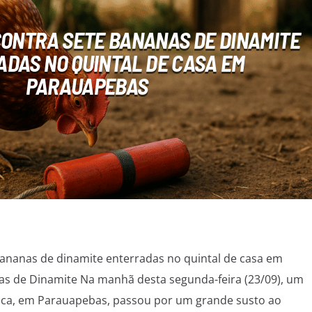
ONTRA SETE BANANAS DE DINAMITE
DAS NO QUINTAL DE CASA EM
PARAUAPEBAS
ananas de dinamite enterradas no quintal de casa em
s de Dinamite Na manhã desta segunda-feira (23/09), um
Rica, em Parauapebas, passou por um grande susto ao