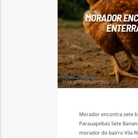
MORADOR ENC
ENTERRA
Henrique Gonzaga
23 DE SETEMBRO DE 2025
Morador encontra sete b
Parauapebas Sete Banana
morador do bairro Vila 