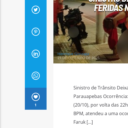
FERIDAS 
Henrique Gonzaga
21 DE OUTUBRO DE 2025
Sinistro de Trânsito Dei
Parauapebas Ocorrência: 
(20/10), por volta das 22h
1
BPM, atendeu a uma ocorr
Faruk […]