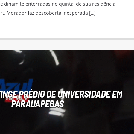
e dinamite enterradas no quintal de sua residência,
urt. Morador faz descoberta inesperada […]
TINGE PRÉDIO DE UNIVERSIDADE EM
PARAUAPEBAS