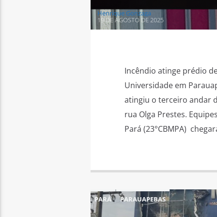
Henrique Gonzaga
19 DE AGOSTO DE 2025
Incêndio atinge prédio d
Universidade em Parauap
atingiu o terceiro andar
rua Olga Prestes. Equip
Pará (23°CBMPA) chegar
PARÁ
PARAUAPEBAS