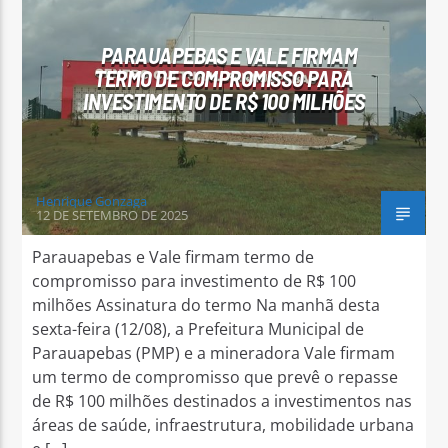
PARAUAPEBAS E VALE FIRMAM
TERMO DE COMPROMISSO PARA
INVESTIMENTO DE R$ 100 MILHÕES
Arara Azul FM
Henrique Gonzaga
12 DE SETEMBRO DE 2025
Parauapebas e Vale firmam termo de
compromisso para investimento de R$ 100
milhões Assinatura do termo Na manhã desta
sexta-feira (12/08), a Prefeitura Municipal de
Parauapebas (PMP) e a mineradora Vale firmam
um termo de compromisso que prevê o repasse
de R$ 100 milhões destinados a investimentos nas
áreas de saúde, infraestrutura, mobilidade urbana