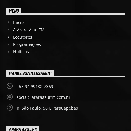
MENU
Início
A Arara Azul FM
Locutores
Programações
Notícias
MANDE SUA MENSAGEM!
+55 94 99132-7369
social@araraazulfm.com.br
R. São Paulo, 504, Parauapebas
ARARA AZUL FM