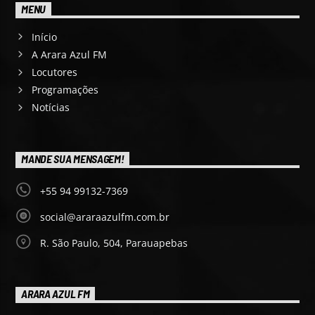
MENU
Início
A Arara Azul FM
Locutores
Programações
Notícias
MANDE SUA MENSAGEM!
+55 94 99132-7369
social@araraazulfm.com.br
R. São Paulo, 504, Parauapebas
ARARA AZUL FM