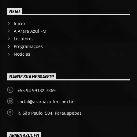
MENU
Início
A Arara Azul FM
Locutores
Programações
Notícias
MANDE SUA MENSAGEM!
+55 94 99132-7369
social@araraazulfm.com.br
R. São Paulo, 504, Parauapebas
ARARA AZUL FM