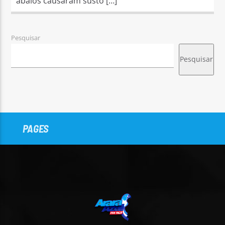
abalos causaram susto […]
Pesquisar
Pesquisar
PAGES