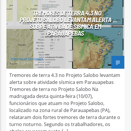
TREMORES DE TERRA 4.3 NO
PROJETO SALOBO LEVANTAM ALERTA
SOBRE ATIVIDADE SÍSMICA EM
PARAUAPEBAS
Arara Azul FM
Henrique Gonzaga
10 DE JULHO DE 2025
Tremores de terra 4.3 no Projeto Salobo levantam
alerta sobre atividade sísmica em Parauapebas
Tremores de terra no Projeto Salobo Na
madrugada desta quinta-feira (10/07),
funcionários que atuam no Projeto Salobo,
localizado na zona rural de Parauapebas (PA),
relataram dois fortes tremores de terra durante o
turno noturno. Segundo os trabalhadores, os