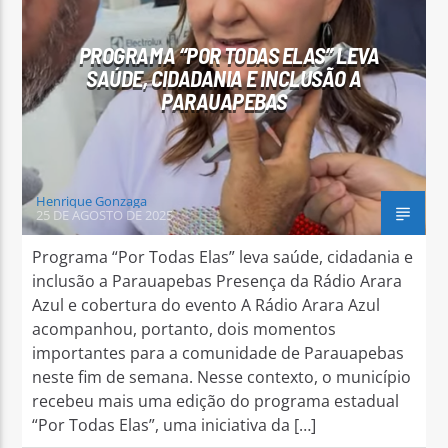
PROGRAMA “POR TODAS ELAS” LEVA
SAÚDE, CIDADANIA E INCLUSÃO A
PARAUAPEBAS
Arara Azul FM
Henrique Gonzaga
25 DE AGOSTO DE 2025
Programa “Por Todas Elas” leva saúde, cidadania e
inclusão a Parauapebas Presença da Rádio Arara
Azul e cobertura do evento A Rádio Arara Azul
acompanhou, portanto, dois momentos
importantes para a comunidade de Parauapebas
neste fim de semana. Nesse contexto, o município
recebeu mais uma edição do programa estadual
“Por Todas Elas”, uma iniciativa da […]