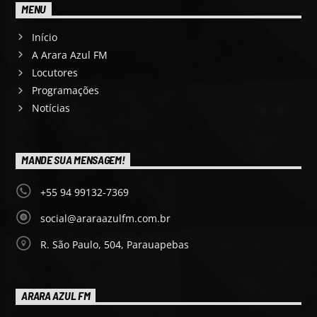
MENU
Início
A Arara Azul FM
Locutores
Programações
Notícias
MANDE SUA MENSAGEM!
+55 94 99132-7369
social@araraazulfm.com.br
R. São Paulo, 504, Parauapebas
ARARA AZUL FM