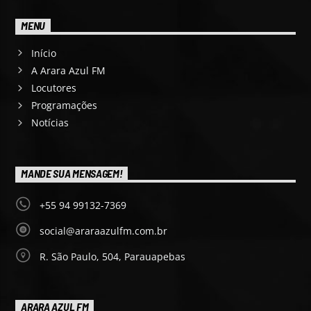
MENU
Início
A Arara Azul FM
Locutores
Programações
Notícias
MANDE SUA MENSAGEM!
+55 94 99132-7369
social@araraazulfm.com.br
R. São Paulo, 504, Parauapebas
ARARA AZUL FM