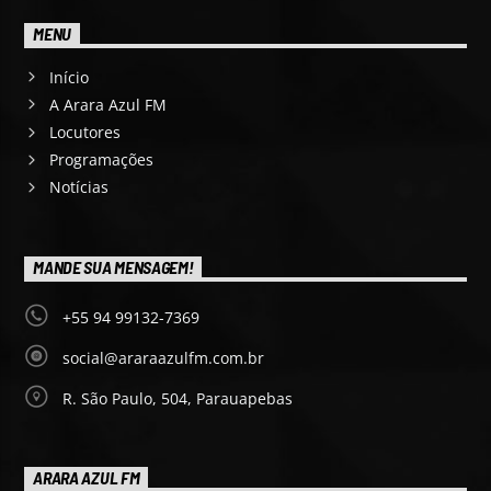
MENU
Início
A Arara Azul FM
Locutores
Programações
Notícias
MANDE SUA MENSAGEM!
+55 94 99132-7369
social@araraazulfm.com.br
R. São Paulo, 504, Parauapebas
ARARA AZUL FM