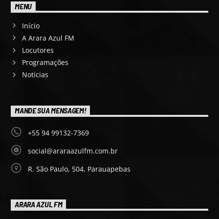
MENU
Início
A Arara Azul FM
Locutores
Programações
Notícias
MANDE SUA MENSAGEM!
+55 94 99132-7369
social@araraazulfm.com.br
R. São Paulo, 504, Parauapebas
ARARA AZUL FM