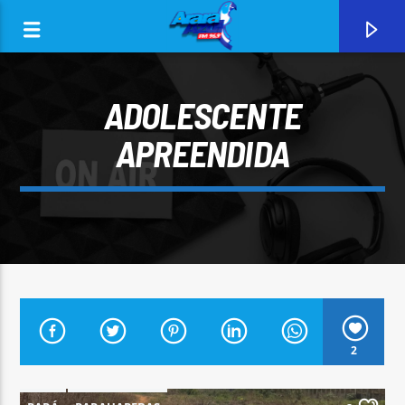
ADOLESCENTE
APREENDIDA
0:00
CURRENT TRACK
2
ARARA AZUL FM 96,9