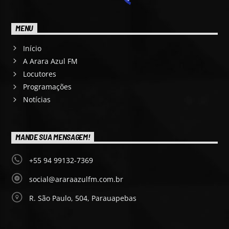
MENU
Início
A Arara Azul FM
Locutores
Programações
Notícias
MANDE SUA MENSAGEM!
+55 94 99132-7369
social@araraazulfm.com.br
R. São Paulo, 504, Parauapebas