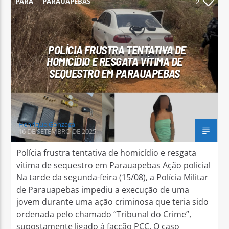
PARÁ
PARAUAPEBAS
2
POLÍCIA FRUSTRA TENTATIVA DE
HOMICÍDIO E RESGATA VÍTIMA DE
Arara Azul FM
SEQUESTRO EM PARAUAPEBAS
Henrique Gonzaga
16 DE SETEMBRO DE 2025
Polícia frustra tentativa de homicídio e resgata
vítima de sequestro em Parauapebas Ação policial
Na tarde da segunda-feira (15/08), a Polícia Militar
de Parauapebas impediu a execução de uma
jovem durante uma ação criminosa que teria sido
ordenada pelo chamado “Tribunal do Crime”,
supostamente ligado à facção PCC. O caso