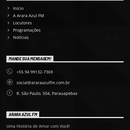
Início
A Arara Azul FM
Locutores
Programações
Notícias
MANDE SUA MENSAGEM!
+55 94 99132-7369
social@araraazulfm.com.br
R. São Paulo, 504, Parauapebas
ARARA AZUL FM
Uma História de Amor com Você!