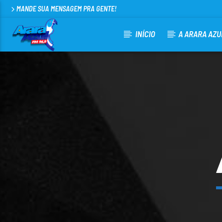
MANDE SUA MENSAGEM PRA GENTE!
INÍCIO
A ARARA AZU
CURRENT TRACK
ARARA AZUL FM 96,9
100