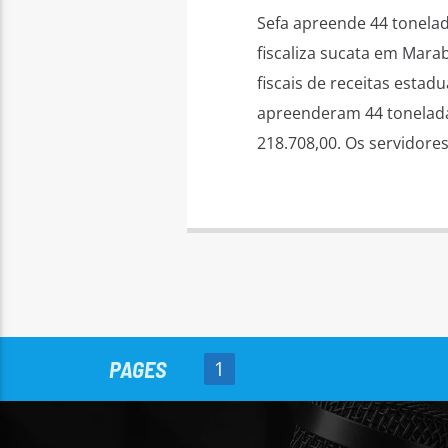
Sefa apreende 44 tonela
fiscaliza sucata em Marab
fiscais de receitas estad
apreenderam 44 tonelada
218.708,00. Os servidor
PAGES
1