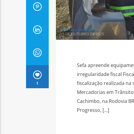
Henrique Gonzaga
15 DE OUTUBRO DE 2025
Sefa apreende equipamen
irregularidade fiscal Fis
fiscalização realizada na
1
Mercadorias em Trânsito 
Cachimbo, na Rodovia BR
Progresso, […]