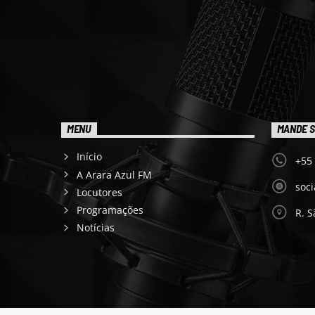
MENU
MANDE S
Início
+55
A Arara Azul FM
soc
Locutores
Programações
R. S
Notícias