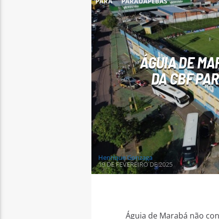
PARÁ
PARAUAPEBAS
ÁGUIA DE MA
DA CBF PA
Henrique Gonzaga
19 DE FEVEREIRO DE 2025
Águia de Marabá não con