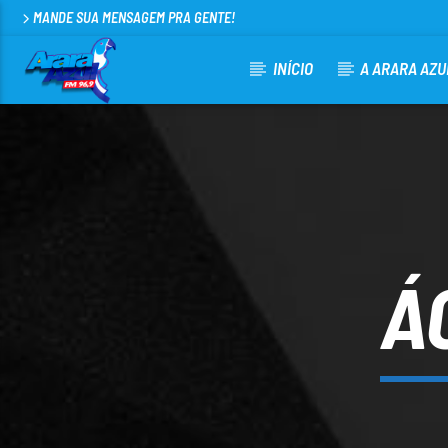
MANDE SUA MENSAGEM PRA GENTE!
INÍCIO
A ARARA AZU
CURRENT TRACK
ARARA AZUL FM 96,9
100
Á