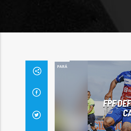
PARÁ
FPF DEF
C