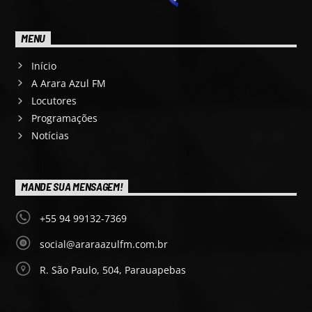
MENU
Início
A Arara Azul FM
Locutores
Programações
Notícias
MANDE SUA MENSAGEM!
+55 94 99132-7369
social@araraazulfm.com.br
R. São Paulo, 504, Parauapebas