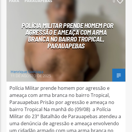
PARÁ
PARAUAPEBAS
0
POLÍCIA MILITAR PRENDE HOMEM POR
AGRESSÃO E AMEAÇA COM ARMA
BRANCA NO BAIRRO TROPICAL,
Arara Azul FM
PARAUAPEBAS
Henrique Gonzaga
11 DE AGOSTO DE 2025
Polícia Militar prende homem por agressão e
ameaça com arma branca no bairro Tropical,
Parauapebas Prisão por agressão e ameaça no
bairro Tropical Na manhã do (09/08) a Polícia
Militar do 23° Batalhão de Parauapebas atendeu a
uma denúncia de agressão e ameaça envolvendo
um cidadão armado com uma arma branca no