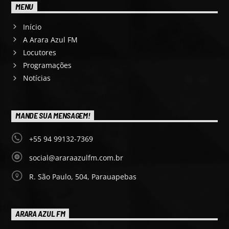
MENU
Início
A Arara Azul FM
Locutores
Programações
Notícias
MANDE SUA MENSAGEM!
+55 94 99132-7369
social@araraazulfm.com.br
R. São Paulo, 504, Parauapebas
ARARA AZUL FM