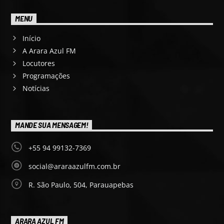
MENU
Início
A Arara Azul FM
Locutores
Programações
Notícias
MANDE SUA MENSAGEM!
+55 94 99132-7369
social@araraazulfm.com.br
R. São Paulo, 504, Parauapebas
ARARA AZUL FM