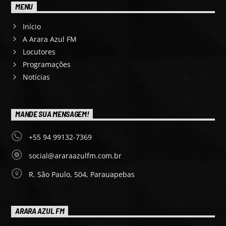
MENU
Início
A Arara Azul FM
Locutores
Programações
Notícias
MANDE SUA MENSAGEM!
+55 94 99132-7369
social@araraazulfm.com.br
R. São Paulo, 504, Parauapebas
ARARA AZUL FM