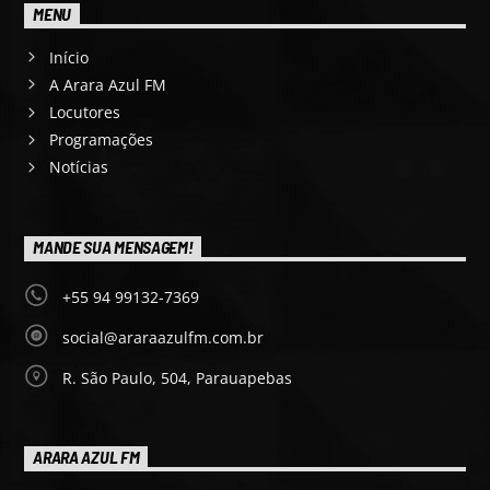
MENU
Início
A Arara Azul FM
Locutores
Programações
Notícias
MANDE SUA MENSAGEM!
+55 94 99132-7369
social@araraazulfm.com.br
R. São Paulo, 504, Parauapebas
ARARA AZUL FM