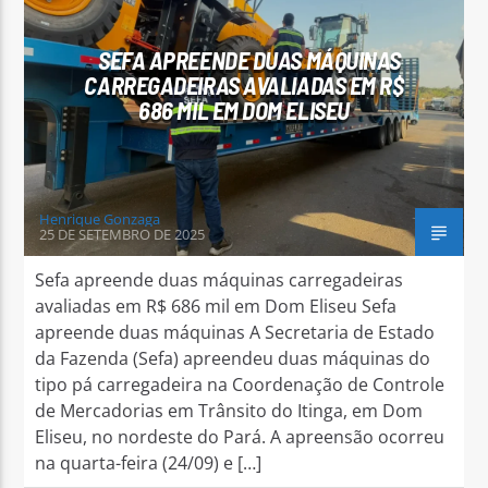
SEFA APREENDE DUAS MÁQUINAS
CARREGADEIRAS AVALIADAS EM R$
686 MIL EM DOM ELISEU
Arara Azul FM
Henrique Gonzaga
25 DE SETEMBRO DE 2025
Sefa apreende duas máquinas carregadeiras
avaliadas em R$ 686 mil em Dom Eliseu Sefa
apreende duas máquinas A Secretaria de Estado
da Fazenda (Sefa) apreendeu duas máquinas do
tipo pá carregadeira na Coordenação de Controle
de Mercadorias em Trânsito do Itinga, em Dom
Eliseu, no nordeste do Pará. A apreensão ocorreu
na quarta-feira (24/09) e […]