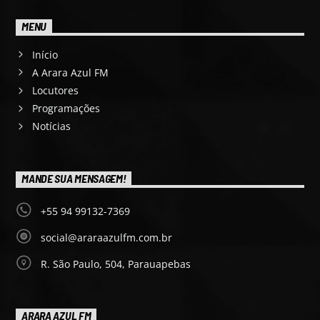
MENU
Início
A Arara Azul FM
Locutores
Programações
Notícias
MANDE SUA MENSAGEM!
+55 94 99132-7369
social@araraazulfm.com.br
R. São Paulo, 504, Parauapebas
ARARA AZUL FM