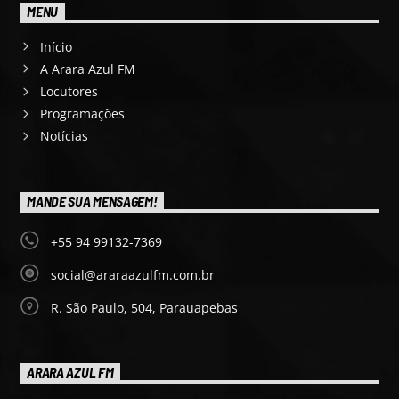
MENU
Início
A Arara Azul FM
Locutores
Programações
Notícias
MANDE SUA MENSAGEM!
+55 94 99132-7369
social@araraazulfm.com.br
R. São Paulo, 504, Parauapebas
ARARA AZUL FM