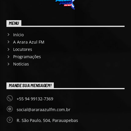
MENU
Início
A Arara Azul FM
Locutores
Programações
Notícias
MANDE SUA MENSAGEM!
+55 94 99132-7369
social@araraazulfm.com.br
R. São Paulo, 504, Parauapebas