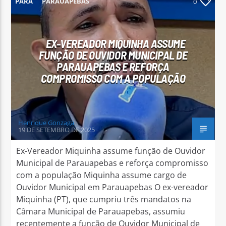
PARÁ
PARAUAPEBAS
0
EX-VEREADOR MIQUINHA ASSUME
FUNÇÃO DE OUVIDOR MUNICIPAL DE
PARAUAPEBAS E REFORÇA
Arara Azul FM
COMPROMISSO COM A POPULAÇÃO
Henrique Gonzaga
19 DE SETEMBRO DE 2025
Ex-Vereador Miquinha assume função de Ouvidor
Municipal de Parauapebas e reforça compromisso
com a população Miquinha assume cargo de
Ouvidor Municipal em Parauapebas O ex-vereador
Miquinha (PT), que cumpriu três mandatos na
Câmara Municipal de Parauapebas, assumiu
recentemente a função de Ouvidor Municipal de