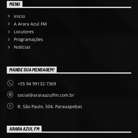
MENU
Início
A Arara Azul FM
Locutores
Programações
Notícias
MANDE SUA MENSAGEM!
+55 94 99132-7369
social@araraazulfm.com.br
R. São Paulo, 504, Parauapebas
ARARA AZUL FM