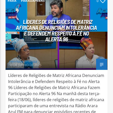
PARÁ
PARAUAPEBAS
0
LÍDERES DE RELIGIÕES DE MATRIZ
AFRICANA DENUNCIAM INTOLERÂNCIA
E DEFENDEM RESPEITO À FÉ NO
Arara Azul FM
ALERTA 96
Henrique Gonzaga
18 DE JUNHO DE 2025
Líderes de Religiões de Matriz Africana Denunciam
Intolerância e Defendem Respeito à Fé no Alerta
96 Líderes de Religiões de Matriz Africana Fazem
Participação no Alerta 96 Na manhã desta terça-
feira (18/06), líderes de religiões de matriz africana
participaram de uma entrevista na Rádio Arara
Azul FM para denunciar episódios recentes de