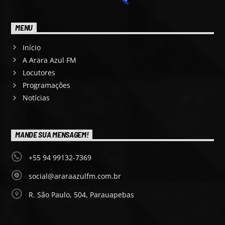
MENU
Início
A Arara Azul FM
Locutores
Programações
Notícias
MANDE SUA MENSAGEM!
+55 94 99132-7369
social@araraazulfm.com.br
R. São Paulo, 504, Parauapebas