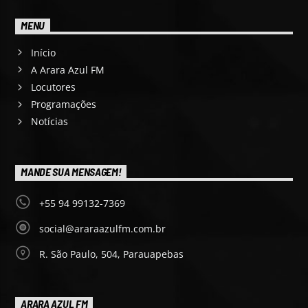
MENU
Início
A Arara Azul FM
Locutores
Programações
Notícias
MANDE SUA MENSAGEM!
+55 94 99132-7369
social@araraazulfm.com.br
R. São Paulo, 504, Parauapebas
ARARA AZUL FM