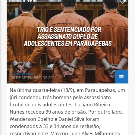
PARAUAPEBAS
0
TRIO É SENTENCIADO POR
ASSASSINATO DUPLO DE
Arara Azul FM
ADOLESCENTES EM PARAUAPEBAS
Celso Gregory
20 DE SETEMBRO DE 2024
Na última quarta-feira (18/9), em Parauapebas, um
júri condenou três homens pelo assassinato
brutal de dois adolescentes. Luciano Ribeiro
Nunes recebeu 39 anos de prisão. Por outro lado,
Wanderson Coelho e Daniel Silva foram
condenados a 33 e 34 anos de reclusão,
respectivamente. Maycon Luan Alves Milhomens,