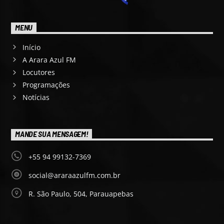
MENU
Início
A Arara Azul FM
Locutores
Programações
Notícias
MANDE SUA MENSAGEM!
+55 94 99132-7369
social@araraazulfm.com.br
R. São Paulo, 504, Parauapebas