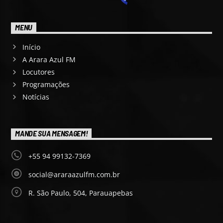
MENU
Início
A Arara Azul FM
Locutores
Programações
Notícias
MANDE SUA MENSAGEM!
+55 94 99132-7369
social@araraazulfm.com.br
R. São Paulo, 504, Parauapebas