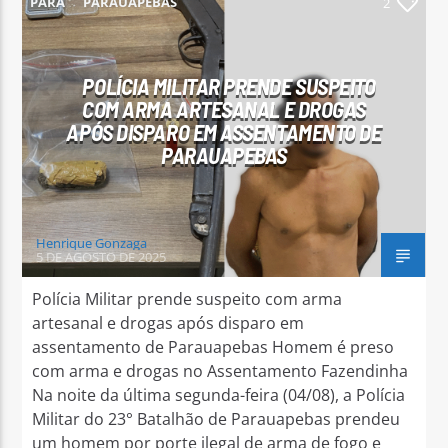
PARÁ
PARAUAPEBAS
2
POLÍCIA MILITAR PRENDE SUSPEITO
COM ARMA ARTESANAL E DROGAS
APÓS DISPARO EM ASSENTAMENTO DE
Arara Azul FM
PARAUAPEBAS
Henrique Gonzaga
5 DE AGOSTO DE 2025
Polícia Militar prende suspeito com arma
artesanal e drogas após disparo em
assentamento de Parauapebas Homem é preso
com arma e drogas no Assentamento Fazendinha
Na noite da última segunda-feira (04/08), a Polícia
Militar do 23° Batalhão de Parauapebas prendeu
um homem por porte ilegal de arma de fogo e