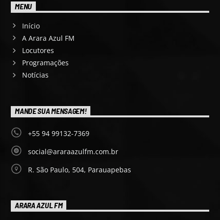
MENU
Início
A Arara Azul FM
Locutores
Programações
Notícias
MANDE SUA MENSAGEM!
+55 94 99132-7369
social@araraazulfm.com.br
R. São Paulo, 504, Parauapebas
ARARA AZUL FM