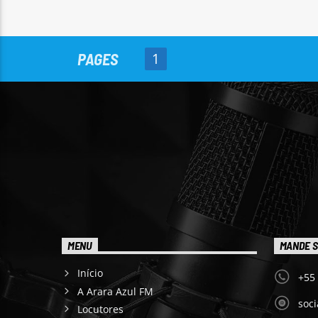
PAGES
1
MENU
MANDE S
Início
+55
A Arara Azul FM
soc
Locutores