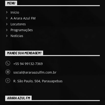
MENU
Início
A Arara Azul FM
Locutores
Programações
Notícias
MANDE SUA MENSAGEM!
+55 94 99132-7369
social@araraazulfm.com.br
R. São Paulo, 504, Parauapebas
ARARA AZUL FM