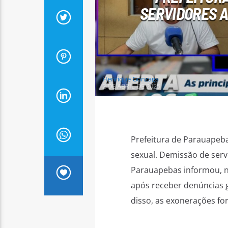
SERVIDORES A
Henrique Gonzaga
2 DE ABRIL DE 2025
Prefeitura de Parauapeb
sexual. Demissão de serv
Parauapebas informou, n t
após receber denúncias g
disso, as exonerações fo