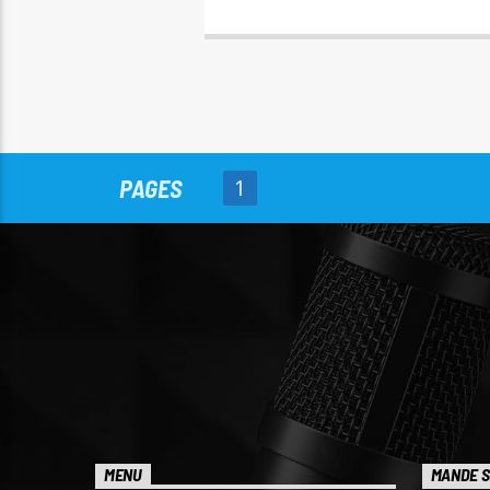
PAGES
1
MENU
MANDE S