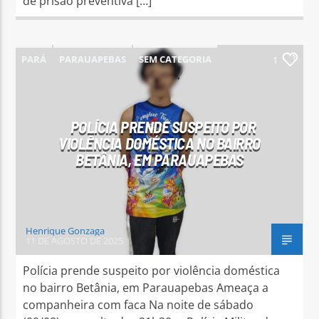
de prisão preventiva […]
PARÁ
PARAUAPEBAS
SEM CATEGORIA
1
POLÍCIA PRENDE SUSPEITO POR
VIOLÊNCIA DOMÉSTICA NO BAIRRO
BETÂNIA, EM PARAUAPEBAS
Henrique Gonzaga
11 DE AGOSTO DE 2025
Polícia prende suspeito por violência doméstica
no bairro Betânia, em Parauapebas Ameaça a
companheira com faca Na noite de sábado