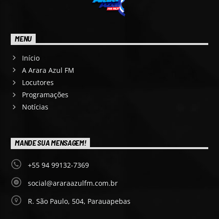
MENU
Início
A Arara Azul FM
Locutores
Programações
Notícias
MANDE SUA MENSAGEM!
+55 94 99132-7369
social@araraazulfm.com.br
R. São Paulo, 504, Parauapebas