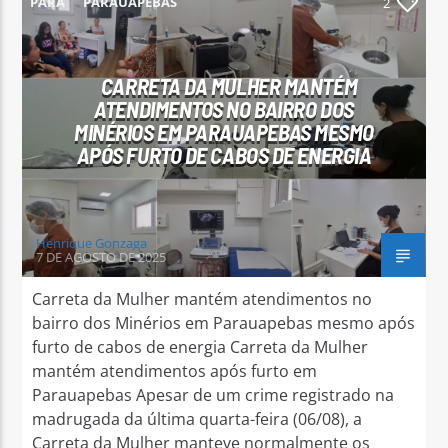
PARÁ
PARAUAPEBAS
2
CARRETA DA MULHER MANTÉM
ATENDIMENTOS NO BAIRRO DOS
MINÉRIOS EM PARAUAPEBAS MESMO
Arara Azul FM
APÓS FURTO DE CABOS DE ENERGIA
Henrique Gonzaga
7 DE AGOSTO DE 2025
Carreta da Mulher mantém atendimentos no
bairro dos Minérios em Parauapebas mesmo após
furto de cabos de energia Carreta da Mulher
mantém atendimentos após furto em
Parauapebas Apesar de um crime registrado na
madrugada da última quarta-feira (06/08), a
Carreta da Mulher manteve normalmente os