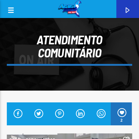
ATENDIMENTO
COMUNITÁRIO
0:00
CURRENT TRACK
2
ARARA AZUL FM 96,9