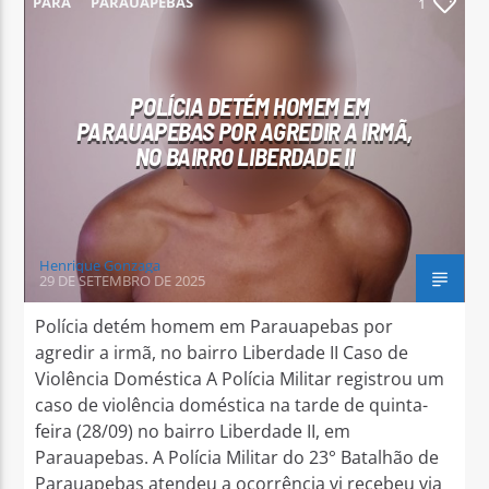
PARÁ
PARAUAPEBAS
1
POLÍCIA DETÉM HOMEM EM
PARAUAPEBAS POR AGREDIR A IRMÃ,
Arara Azul FM
NO BAIRRO LIBERDADE II
Henrique Gonzaga
29 DE SETEMBRO DE 2025
Polícia detém homem em Parauapebas por
agredir a irmã, no bairro Liberdade II Caso de
Violência Doméstica A Polícia Militar registrou um
caso de violência doméstica na tarde de quinta-
feira (28/09) no bairro Liberdade II, em
Parauapebas. A Polícia Militar do 23° Batalhão de
Parauapebas atendeu a ocorrência vi recebeu via