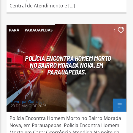
Central de Atendimento e […]
PARÁ
PARAUAPEBAS
1
POLÍCIA ENCONTRA HOMEM MORTO
NO BAIRRO MORADA NOVA, EM
PARAUAPEBAS.
Henrique Gonzaga
29 DE MAIO DE 2025
Polícia Encontra Homem Morto no Bairro Morada
Nova, em Parauapebas. Polícia Encontra Homem
Morto em Casa: Ocorrência Atendida Na noite da