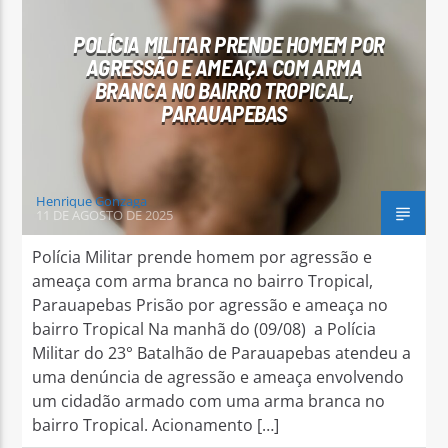
POLÍCIA MILITAR PRENDE HOMEM POR
AGRESSÃO E AMEAÇA COM ARMA
BRANCA NO BAIRRO TROPICAL,
PARAUAPEBAS
Arara Azul FM
Henrique Gonzaga
11 DE AGOSTO DE 2025
Polícia Militar prende homem por agressão e
ameaça com arma branca no bairro Tropical,
Parauapebas Prisão por agressão e ameaça no
bairro Tropical Na manhã do (09/08) a Polícia
Militar do 23° Batalhão de Parauapebas atendeu a
uma denúncia de agressão e ameaça envolvendo
um cidadão armado com uma arma branca no
bairro Tropical. Acionamento […]