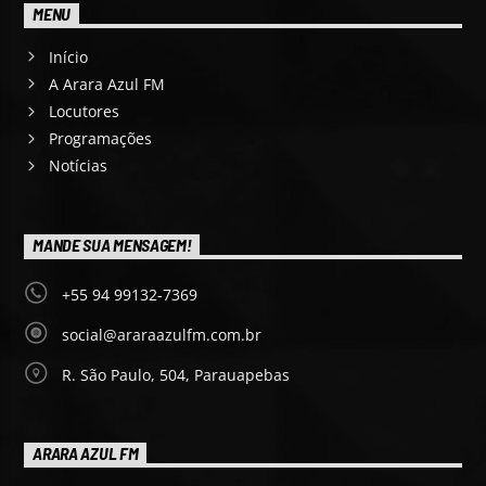
MENU
Início
A Arara Azul FM
Locutores
Programações
Notícias
MANDE SUA MENSAGEM!
+55 94 99132-7369
social@araraazulfm.com.br
R. São Paulo, 504, Parauapebas
ARARA AZUL FM