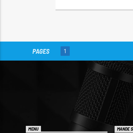
PAGES
1
MENU
MANDE S