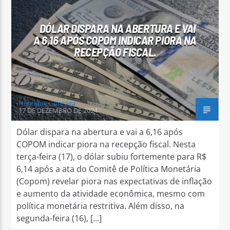
DÓLAR DISPARA NA ABERTURA E VAI
A 6,16 APÓS COPOM INDICAR PIORA NA
RECEPÇÃO FISCAL.
Arara Azul FM
Henrique Gonzaga
17 DE DEZEMBRO DE 2024
Dólar dispara na abertura e vai a 6,16 após
COPOM indicar piora na recepção fiscal. Nesta
terça-feira (17), o dólar subiu fortemente para R$
6,14 após a ata do Comitê de Política Monetária
(Copom) revelar piora nas expectativas de inflação
e aumento da atividade econômica, mesmo com
política monetária restritiva. Além disso, na
segunda-feira (16), […]