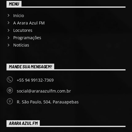
MENU
Início
A Arara Azul FM
Locutores
Programações
Notícias
MANDE SUA MENSAGEM!
+55 94 99132-7369
social@araraazulfm.com.br
R. São Paulo, 504, Parauapebas
ARARA AZUL FM