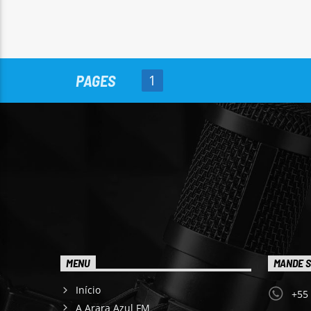
PAGES
1
MENU
MANDE S
Início
+55
A Arara Azul FM