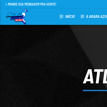
MANDE SUA MENSAGEM PRA GENTE!
INÍCIO
A ARARA AZU
CURRENT TRACK
ARARA AZUL FM 96,9
100
AT