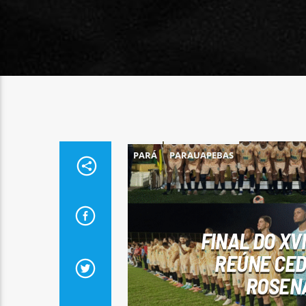
PARÁ
PARAUAPEBAS
FINAL DO XV
REÚNE CEDE
ROSENÃ