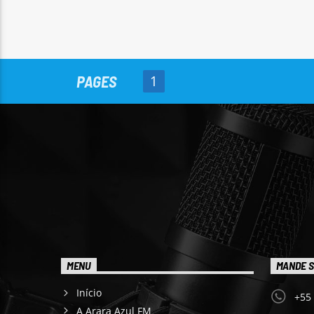
PAGES
1
MENU
MANDE S
Início
+55
A Arara Azul FM