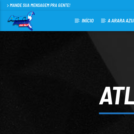
MANDE SUA MENSAGEM PRA GENTE!
INÍCIO
A ARARA AZU
CURRENT TRACK
ARARA AZUL FM 96,9
100
AT