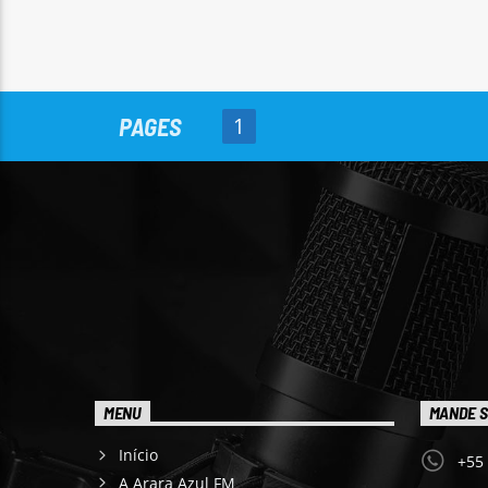
PAGES
1
MENU
MANDE S
Início
+55
A Arara Azul FM