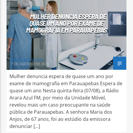
MULHER DENUNCIA ESPERA DE
QUASE UM ANO POR EXAME DE
MAMOGRAFIA EM PARAUAPEBAS
Arara Azul FM
Henrique Gonzaga
7 DE AGOSTO DE 2025
Mulher denuncia espera de quase um ano por
exame de mamografia em Parauapebas Espera de
quase um ano Nesta quinta-feira (07/08), a Rádio
Arara Azul FM, por meio da Unidade Móvel,
revelou mais um caso preocupante na saúde
pública de Parauapebas. A senhora Maria dos
Anjos, de 67 anos, foi ao estúdio da emissora
denunciar […]