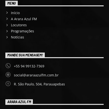
MENU
Início
A Arara Azul FM
Locutores
Programações
Notícias
MANDE SUA MENSAGEM!
+55 94 99132-7369
social@araraazulfm.com.br
R. São Paulo, 504, Parauapebas
ARARA AZUL FM