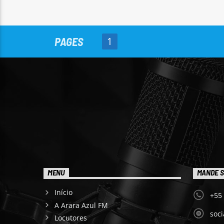
PAGES
1
MENU
MANDE S
Início
+55
A Arara Azul FM
soc
Locutores