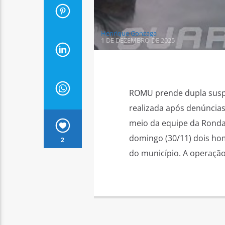
Henrique Gonzaga
1 DE DEZEMBRO DE 2025
ROMU prende dupla suspe
realizada após denúncia
meio da equipe da Ronda
domingo (30/11) dois hom
2
do município. A operação