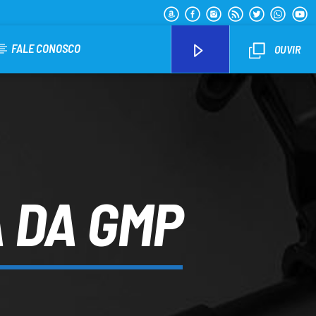
FALE CONOSCO
OUVIR
Arara Azul FM
 DA GMP