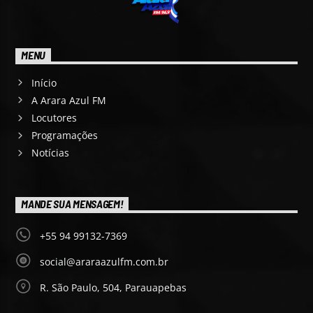
MENU
Início
A Arara Azul FM
Locutores
Programações
Notícias
MANDE SUA MENSAGEM!
+55 94 99132-7369
social@araraazulfm.com.br
R. São Paulo, 504, Parauapebas