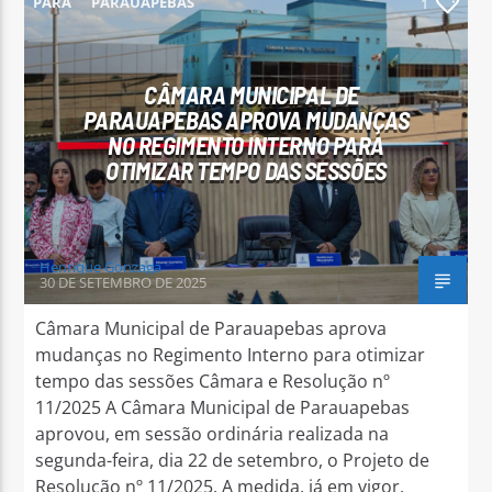
PARÁ
PARAUAPEBAS
1
CÂMARA MUNICIPAL DE
PARAUAPEBAS APROVA MUDANÇAS
NO REGIMENTO INTERNO PARA
Arara Azul FM
OTIMIZAR TEMPO DAS SESSÕES
Henrique Gonzaga
30 DE SETEMBRO DE 2025
Câmara Municipal de Parauapebas aprova
mudanças no Regimento Interno para otimizar
tempo das sessões Câmara e Resolução nº
11/2025 A Câmara Municipal de Parauapebas
aprovou, em sessão ordinária realizada na
segunda-feira, dia 22 de setembro, o Projeto de
Resolução nº 11/2025. A medida, já em vigor,