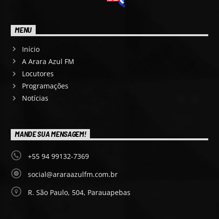
MENU
Início
A Arara Azul FM
Locutores
Programações
Notícias
MANDE SUA MENSAGEM!
+55 94 99132-7369
social@araraazulfm.com.br
R. São Paulo, 504, Parauapebas