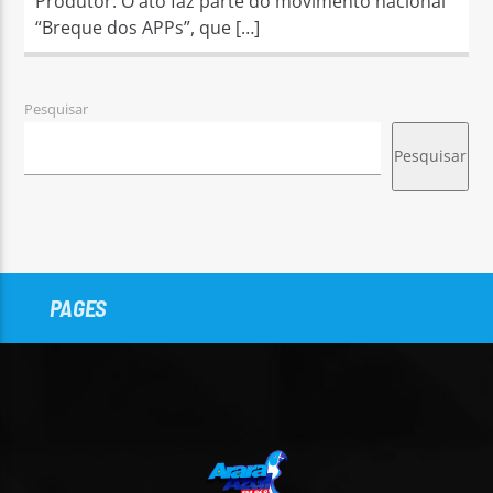
Produtor. O ato faz parte do movimento nacional
“Breque dos APPs”, que […]
Pesquisar
Pesquisar
PAGES