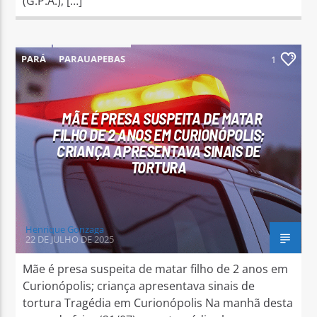
(G.P.A.), […]
PARÁ
PARAUAPEBAS
1
MÃE É PRESA SUSPEITA DE MATAR
FILHO DE 2 ANOS EM CURIONÓPOLIS;
CRIANÇA APRESENTAVA SINAIS DE
TORTURA
Henrique Gonzaga
22 DE JULHO DE 2025
Mãe é presa suspeita de matar filho de 2 anos em
Curionópolis; criança apresentava sinais de
tortura Tragédia em Curionópolis Na manhã desta