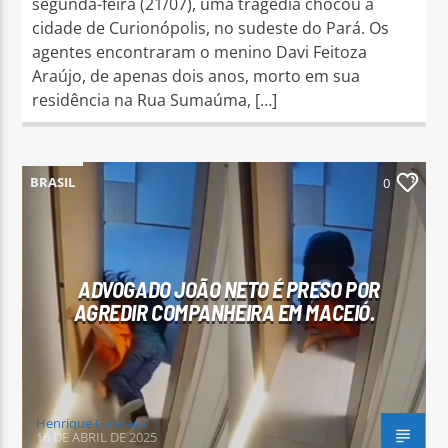
segunda-feira (21/07), uma tragédia chocou a
cidade de Curionópolis, no sudeste do Pará. Os
agentes encontraram o menino Davi Feitoza
Araújo, de apenas dois anos, morto em sua
residência na Rua Sumaúma, […]
BRASIL
0
ADVOGADO JOÃO NETO É PRESO POR
AGREDIR COMPANHEIRA EM MACEIÓ.
Henrique Gonzaga
16 DE ABRIL DE 2025