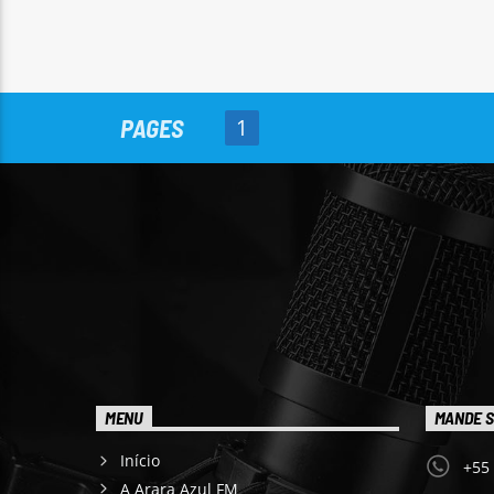
PAGES
1
MENU
MANDE S
Início
+55
A Arara Azul FM