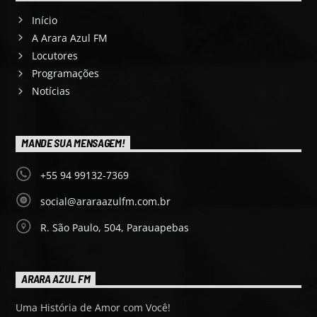
Início
A Arara Azul FM
Locutores
Programações
Notícias
MANDE SUA MENSAGEM!
+55 94 99132-7369
social@araraazulfm.com.br
R. São Paulo, 504, Parauapebas
ARARA AZUL FM
Uma História de Amor com Você!