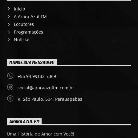
Início
A Arara Azul FM
Locutores
Programações
Notícias
MANDE SUA MENSAGEM!
+55 94 99132-7369
social@araraazulfm.com.br
R. São Paulo, 504, Parauapebas
ARARA AZUL FM
Uma História de Amor com Você!